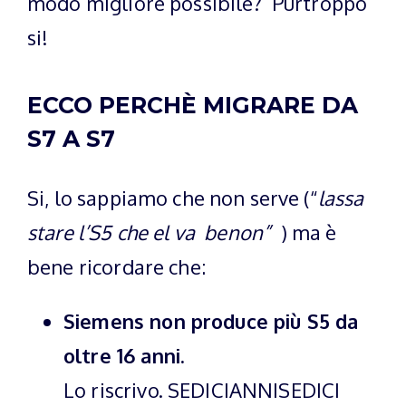
modo migliore possibile? Purtroppo
si!
ECCO PERCHÈ MIGRARE DA
S7 A S7
Si, lo sappiamo che non serve (“
lassa
stare l’S5 che el va benon”
) ma è
bene ricordare che:
Siemens non produce più S5 da
oltre 16 anni.
Lo riscrivo. SEDICIANNISEDICI