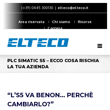
(+39) 0445 300130
|
elteco@elteco.it
Area riservata
Chi siamo
Risorse
Carriera
PLC SIMATIC S5 – ECCO COSA RISCHIA
LA TUA AZIENDA
“L’S5 VA BENON… PERCHÈ
CAMBIARLO?”