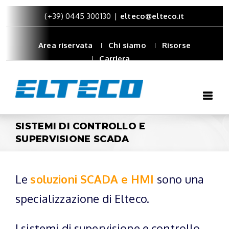
(+39) 0445 300130
|
elteco@elteco.it
Area riservata
Chi siamo
Risorse
Carriera
SISTEMI DI CONTROLLO E
SUPERVISIONE SCADA
Le
soluzioni SCADA e HMI
sono una
specializzazione di Elteco.
I sistemi di supervisione e controllo