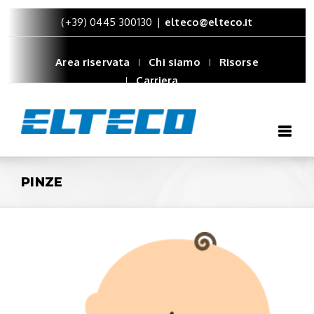
(+39) 0445 300130
|
elteco@elteco.it
Area riservata
Chi siamo
Risorse
Carriera
PINZE