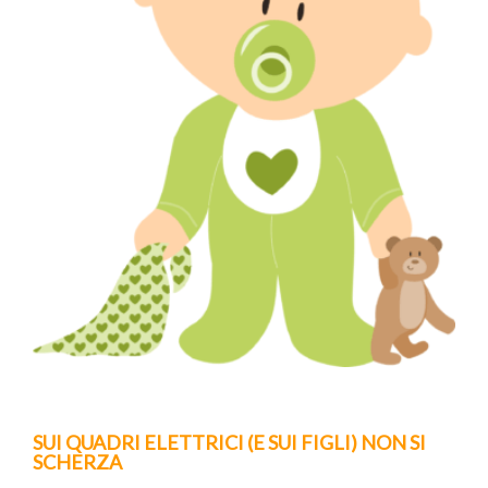
SUI QUADRI ELETTRICI (E SUI FIGLI) NON SI
SCHERZA