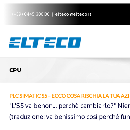
(+39) 0445 300130
|
elteco@elteco.it
CPU
PLC SIMATIC S5 – ECCO COSA RISCHIA LA TUA A
"L'S5 va benon... perchè cambiarlo?" Nien
(traduzione: va benissimo così perché fun