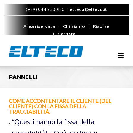
(+39) 0445 300130
|
elteco@elteco.it
Area riservata
Chi siamo
Risorse
Carriera
PANNELLI
COME ACCONTENTARE IL CLIENTE (DEL
CLIENTE) CON LA FISSA DELLA
TRACCIABILITÀ.
. “Questi hanno la fissa della
tracciabilità! “ Così un cliente,