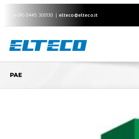
(+39) 0445 300130
|
elteco@elteco.it
PAE