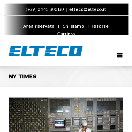
(+39) 0445 300130
|
elteco@elteco.it
Area riservata
Chi siamo
Risorse
Carriera
NY TIMES