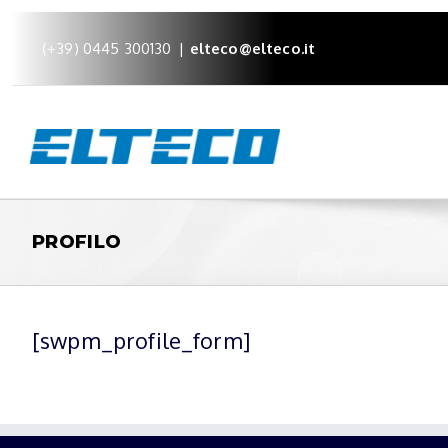
(+39) 0445 300130
|
elteco@elteco.it
PROFILO
[swpm_profile_form]